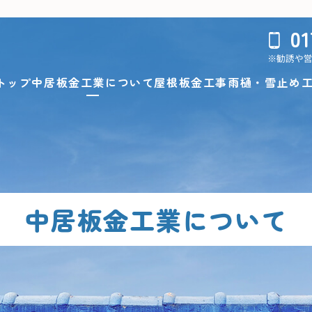
01
トップ
中居板金工業について
屋根板金工事
雨樋・雪止め
中居板金工業について