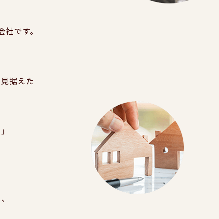
会社です。
を見据えた
？」
、
し、