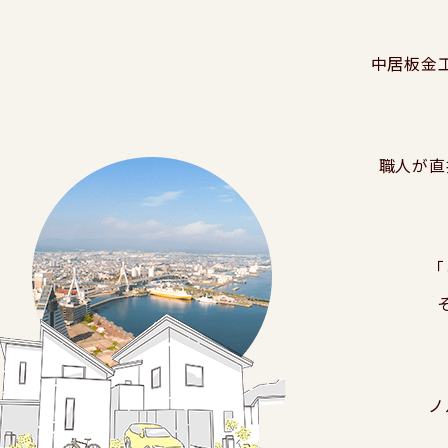
中居板金
職人が直
「
ノ