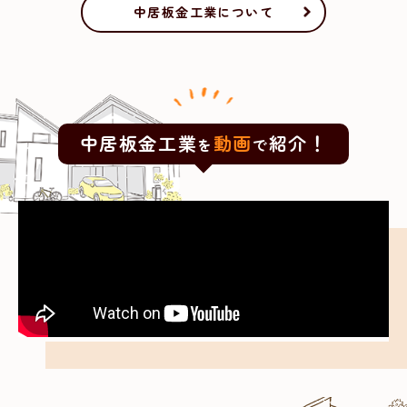
中居板金工業について
中居板金工業
動画
紹介！
を
で